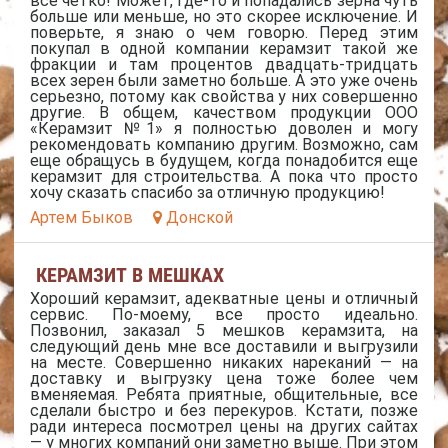
все четко! Может, где-то и попадались зерна чуть
больше или меньше, но это скорее исключение. И
поверьте, я знаю о чем говорю. Перед этим
покупал в одной компании керамзит такой же
фракции и там процентов двадцать-тридцать
всех зерен были заметно больше. А это уже очень
серьезно, потому как свойства у них совершенно
другие. В общем, качеством продукции ООО
«Керамзит №1» я полностью доволен и могу
рекомендовать компанию другим. Возможно, сам
еще обращусь в будущем, когда понадобится еще
керамзит для строительства. А пока что просто
хочу сказать спасибо за отличную продукцию!
Артем Быков
Донской
КЕРАМЗИТ В МЕШКАХ
Хороший керамзит, адекватные цены и отличный
сервис. По-моему, все просто идеально.
Позвонил, заказал 5 мешков керамзита, на
следующий день мне все доставили и выгрузили
на месте. Совершенно никаких нареканий — на
доставку и выгрузку цена тоже более чем
вменяемая. Ребята приятные, общительные, все
сделали быстро и без перекуров. Кстати, позже
ради интереса посмотрел цены на других сайтах
— у многих компаний они заметно выше. При этом