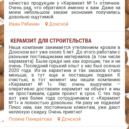
качество продукции у «Керамзит №1» отличное.
Очень рад, что обратился именно к вам. Даже на
моем небольшом заказе экономия получилась
довольно ощутимой.
Иван Рябинин
Донской
КЕРАМЗИТ ДЛЯ СТРОИТЕЛЬСТВА
Наша компания занимается утеплением кровли в
Донском вот уже около 5 лет. До этого работали с
разными поставщиками материалов (в том числе
керамзита). Были среди них как хорошие, так и не
очень. Последний горький опыт у нас был осенью
2020 года. Из-за карантина и так заказов стало
меньше, а тут еще и поставщик подвел. К
счастью, в тот момент мы нашли компанию
«Керамзит №1». Нас очень выручили —
оперативно доставили керамзит на объект и мы
не простаивали, сдали проект в срок. С тех пор
вот уже более года сотрудничаем с «Керамзит
№1» и полностью довольны. Ни разу не подвели!
Плюс нам, как постоянным клиентам, уже дают
неплохую скидку. Очень приятно!
Полина Панкратова
Донской