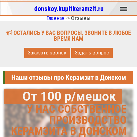
Меню
donskoy.kupitkeramzit.ru
Главная
->
Отзывы
ОСТАЛИСЬ У ВАС ВОПРОСЫ, ЗВОНИТЕ В ЛЮБОЕ
ВРЕМЯ НАМ
Заказать звонок
Задать вопрос
Наши отзывы про Керамзит в Донском
От 100 р/мешок
У НАС СОБСТВЕННОЕ
ПРОИЗВОДСТВО
КЕРАМЗИТА В ДОНСКОМ