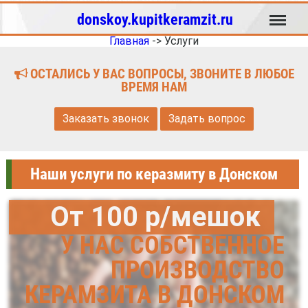
Меню
donskoy.kupitkeramzit.ru
Главная
->
Услуги
ОСТАЛИСЬ У ВАС ВОПРОСЫ, ЗВОНИТЕ В ЛЮБОЕ
ВРЕМЯ НАМ
Заказать звонок
Задать вопрос
Наши услуги по керазмиту в Донском
От 100 р/мешок
У НАС СОБСТВЕННОЕ
ПРОИЗВОДСТВО
КЕРАМЗИТА В ДОНСКОМ